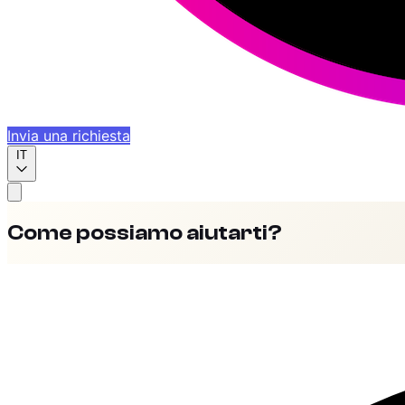
Invia una richiesta
IT
Come possiamo aiutarti?