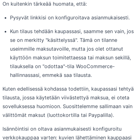
On kuitenkin tärkeää huomata, että:
Pysyvät linkkisi on konfiguroitava asianmukaisesti.
Kun tilaus tehdään kaupassasi, saamme sen vain, jos
se on merkitty "käsittelyssä". Tämä on tilanne
useimmille maksutavoille, mutta jos olet ottanut
käyttöön maksun toimitettaessa tai maksun sekillä,
tilauksella on "odottaa"-tila WooCommerce-
hallinnassasi, emmekä saa tilausta.
Kuten edellisessä kohdassa todettiin, kaupassasi tehtyä
tilausta, jossa käytetään viivästettyä maksua, ei oteta
sovelluksessa huomioon. Suosittelemme sallimaan vain
välittömät maksut (luottokortilla tai Paypalilla).
Isännöintisi on oltava asianmukaisesti konfiguroitu
verkkokauppaa varten: kuvien lähettäminen kauppaasi