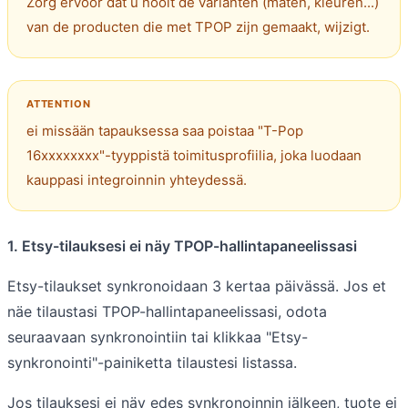
Zorg ervoor dat u nooit de varianten (maten, kleuren...)
van de producten die met TPOP zijn gemaakt, wijzigt.
ei missään tapauksessa saa poistaa "T-Pop
16xxxxxxxx"-tyyppistä toimitusprofiilia, joka luodaan
kauppasi integroinnin yhteydessä.
1. Etsy-tilauksesi ei näy TPOP-hallintapaneelissasi
Etsy-tilaukset synkronoidaan 3 kertaa päivässä. Jos et
näe tilaustasi TPOP-hallintapaneelissasi, odota
seuraavaan synkronointiin tai klikkaa "Etsy-
synkronointi"-painiketta tilaustesi listassa.
Jos tilauksesi ei näy edes synkronoinnin jälkeen, tuote ei