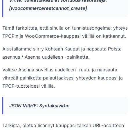
Virhe: Valitettavasti et voi luoda resursseja.
[woocommercerestcannot_create]
Tämä tarkoittaa, että sinulla on tunnistusongelma: yhteys
TPOP:n ja WooCommerce-kauppasi välillä on katkennut.
Alustallamme siirry kohtaan Kaupat ja napsauta Poista
asennus / Asenna uudelleen -painiketta.
Valitse Asenna sovellus uudelleen -ruutu ja napsauta
vihreää painiketta palauttaaksesi yhteyden kauppasi ja
TPOP-tuotteidesi välillä.
JSON VIRHE: Syntaksivirhe
Tarkista, oletko lisännyt kauppasi tarkan URL-osoitteen