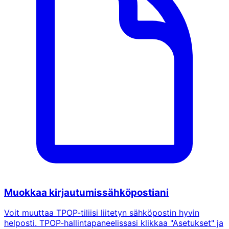
Muokkaa kirjautumissähköpostiani
Voit muuttaa TPOP-tiliisi liitetyn sähköpostin hyvin
helposti. TPOP-hallintapaneelissasi klikkaa "Asetukset" ja