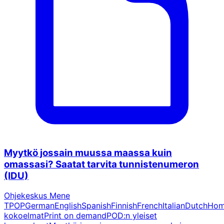
Myytkö jossain muussa maassa kuin
omassasi? Saatat tarvita tunnistenumeron
(IDU)
Ohjekeskus Mene
TPOPGermanEnglishSpanishFinnishFrenchItalianDutchH
kokoelmatPrint on demandPOD:n yleiset