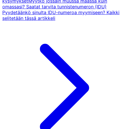
kysymyksetMyytkö jossain muussa maassa kuin
omassasi? Saatat tarvita tunnistenumeron (IDU)
Pyydetäänkö sinulta IDU-numeroa myymiseen? Kaikki
selitetään tässä artikkeli