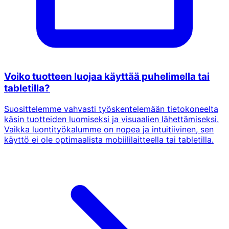
Voiko tuotteen luojaa käyttää puhelimella tai
tabletilla?
Suosittelemme vahvasti työskentelemään tietokoneelta
käsin tuotteiden luomiseksi ja visuaalien lähettämiseksi.
Vaikka luontityökalumme on nopea ja intuitiivinen, sen
käyttö ei ole optimaalista mobiililaitteella tai tabletilla.