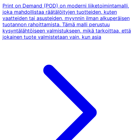
Print on Demand (POD) on moderni liiketoimintamalli,
joka mahdollistaa räätälöityjen tuotteiden, kuten
vaatteiden tai asusteiden, myynnin ilman alkuperäisen
tuotannon rahoittamista. Tämä malli perustuu
kysyntälähtöiseen valmistukseen, mikä tarkoittaa, että
jokainen tuote valmistetaan vain, kun asia