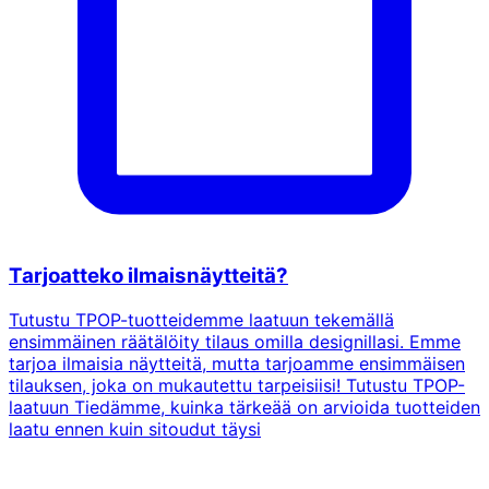
Tarjoatteko ilmaisnäytteitä?
Tutustu TPOP-tuotteidemme laatuun tekemällä
ensimmäinen räätälöity tilaus omilla designillasi. Emme
tarjoa ilmaisia näytteitä, mutta tarjoamme ensimmäisen
tilauksen, joka on mukautettu tarpeisiisi! Tutustu TPOP-
laatuun Tiedämme, kuinka tärkeää on arvioida tuotteiden
laatu ennen kuin sitoudut täysi