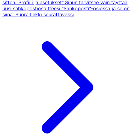
sitten "Profiili ja asetukset" Sinun tarvitsee vain täyttää
uusi sähköpostiosoitteesi "Sähköposti"-osiossa ja se on
siinä. Suora linkki seurattavaksi