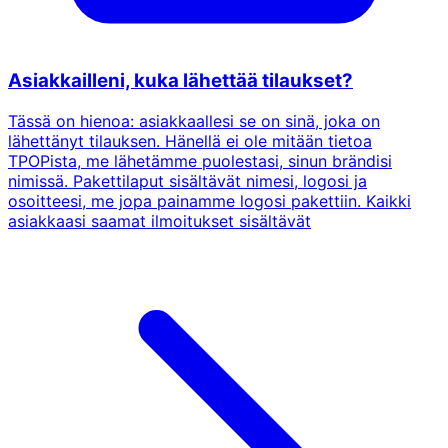
Asiakkailleni, kuka lähettää tilaukset?
Tässä on hienoa: asiakkaallesi se on sinä, joka on
lähettänyt tilauksen. Hänellä ei ole mitään tietoa
TPOPista, me lähetämme puolestasi, sinun brändisi
nimissä. Pakettilaput sisältävät nimesi, logosi ja
osoitteesi, me jopa painamme logosi pakettiin. Kaikki
asiakkaasi saamat ilmoitukset sisältävät