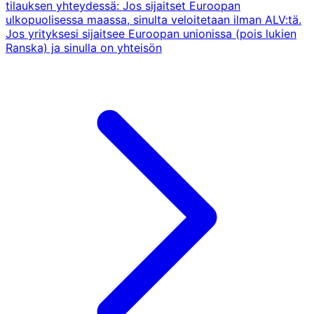
tilauksen yhteydessä: Jos sijaitset Euroopan
ulkopuolisessa maassa, sinulta veloitetaan ilman ALV:tä.
Jos yrityksesi sijaitsee Euroopan unionissa (pois lukien
Ranska) ja sinulla on yhteisön