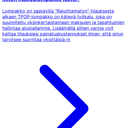
Lompakko on saatavilla "Rajoittamaton"-tilauksesta
alkaen TPOP-lompakko on kätevä työkalu, joka on
suunniteltu yksinkertaistamaan maksujen ja tapahtumien
hallintaa alustallamme. Lisäämällä siihen varoja voit
kattaa tilauksiesi painatuskustannukset ilman, että sinun
tarvitsee suorittaa yksittäisiä m