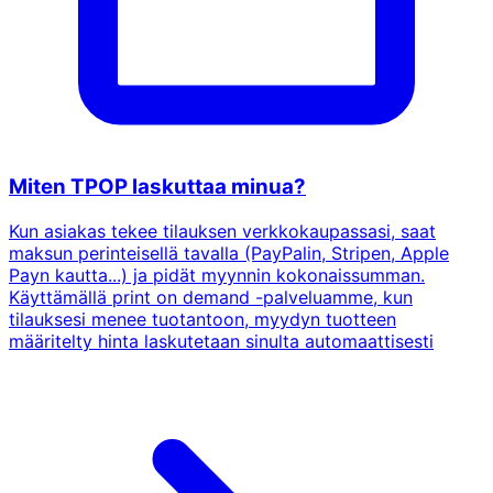
Miten TPOP laskuttaa minua?
Kun asiakas tekee tilauksen verkkokaupassasi, saat
maksun perinteisellä tavalla (PayPalin, Stripen, Apple
Payn kautta...) ja pidät myynnin kokonaissumman.
Käyttämällä print on demand -palveluamme, kun
tilauksesi menee tuotantoon, myydyn tuotteen
määritelty hinta laskutetaan sinulta automaattisesti