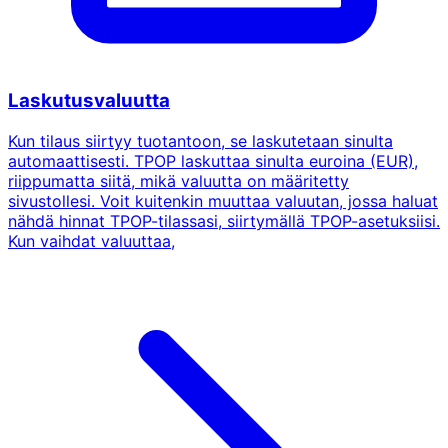
Laskutusvaluutta
Kun tilaus siirtyy tuotantoon, se laskutetaan sinulta
automaattisesti. TPOP laskuttaa sinulta euroina (EUR),
riippumatta siitä, mikä valuutta on määritetty
sivustollesi. Voit kuitenkin muuttaa valuutan, jossa haluat
nähdä hinnat TPOP-tilassasi, siirtymällä TPOP-asetuksiisi.
Kun vaihdat valuuttaa,