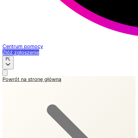
Centrum pomocy
Złóż zgłoszenie
PL
Powrót na stronę główną