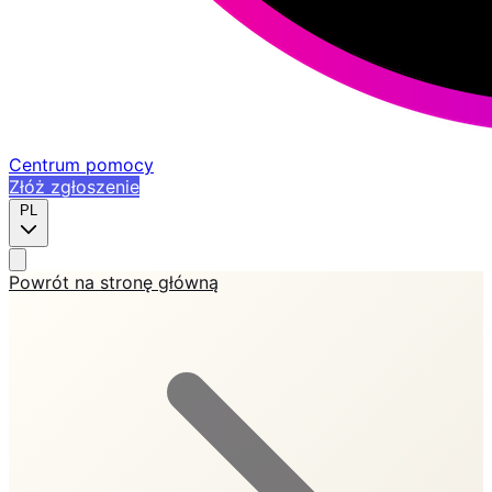
Centrum pomocy
Złóż zgłoszenie
PL
Powrót na stronę główną