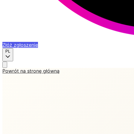
Złóż zgłoszenie
PL
Powrót na stronę główną