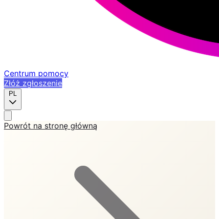
Centrum pomocy
Złóż zgłoszenie
PL
Powrót na stronę główną