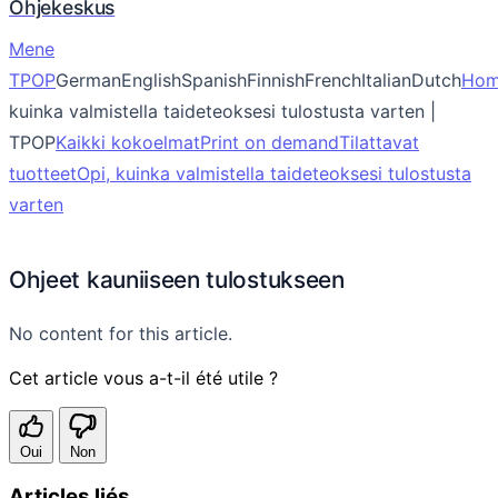
Ohjekeskus
Mene
TPOP
GermanEnglishSpanishFinnishFrenchItalianDutch
Ho
kuinka valmistella taideteoksesi tulostusta varten |
TPOP
Kaikki kokoelmat
Print on demand
Tilattavat
tuotteet
Opi, kuinka valmistella taideteoksesi tulostusta
varten
Ohjeet kauniiseen tulostukseen
No content for this article.
Cet article vous a-t-il été utile ?
Oui
Non
Articles liés