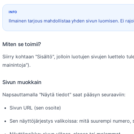
Ilmainen tarjous mahdollistaa yhden sivun luomisen. Ei rajoit
Miten se toimii?
Siirry kohtaan "Sisältö", jolloin luotujen sivujen luettelo 
mainintoja").
Sivun muokkain
Napsauttamalla "Näytä tiedot" saat pääsyn seuraaviin:
Sivun URL (sen osoite)
Sen näyttöjärjestys valikoissa: mitä suurempi numero, 
Näyttöpaikka: sivun yläosa, alaosa tai molemmat