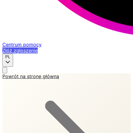
Centrum pomocy
Złóż zgłoszenie
PL
Powrót na stronę główną