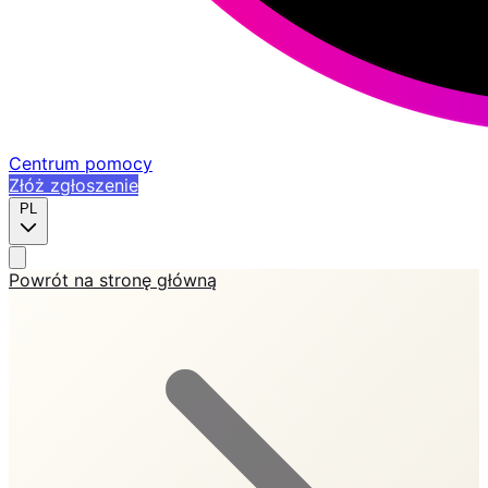
Centrum pomocy
Złóż zgłoszenie
PL
Powrót na stronę główną