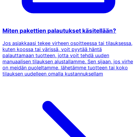
Miten pakettien palautukset käsitellään?
Jos asiakkaasi tekee virheen osoitteessa tai tilauksessa,
kuten koossa tai värissä, voit pyytää häntä
palauttamaan tuotteen, jotta voit tehdä uuden
manuaalisen tilauksen alustallamme. Sen sijaan, jos virhe
on meidän puoleltamme, lähetämme tuotteen tai koko
tilauksen uudelleen omalla kustannuksellam