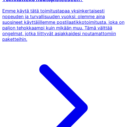
Emme käytä tätä toimitustapaa yksinkertaisesti
nopeuden ja turvallisuuden vuoksi: olemme aina
suosineet käyttäjillemme postilaatikkotoimitusta, joka on
paljon tehokkaampi kuin mikään muu. Tämä välttää
ongelmat, jotka liittyvät asiakkaidesi noutamattomiin
paketteihin.