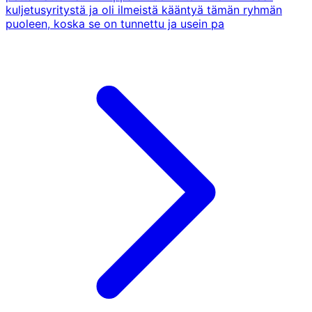
kuljetusyritystä ja oli ilmeistä kääntyä tämän ryhmän
puoleen, koska se on tunnettu ja usein pa