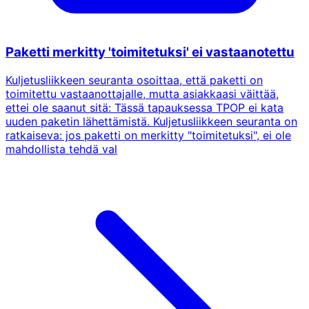
Paketti merkitty 'toimitetuksi' ei vastaanotettu
Kuljetusliikkeen seuranta osoittaa, että paketti on
toimitettu vastaanottajalle, mutta asiakkaasi väittää,
ettei ole saanut sitä: Tässä tapauksessa TPOP ei kata
uuden paketin lähettämistä. Kuljetusliikkeen seuranta on
ratkaiseva: jos paketti on merkitty "toimitetuksi", ei ole
mahdollista tehdä val