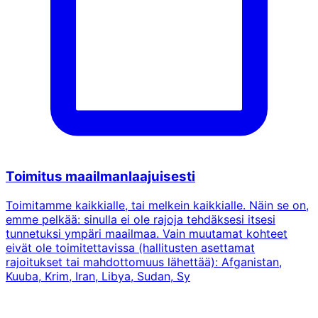
Toimitus maailmanlaajuisesti
Toimitamme kaikkialle, tai melkein kaikkialle. Näin se on,
emme pelkää: sinulla ei ole rajoja tehdäksesi itsesi
tunnetuksi ympäri maailmaa. Vain muutamat kohteet
eivät ole toimitettavissa (hallitusten asettamat
rajoitukset tai mahdottomuus lähettää): Afganistan,
Kuuba, Krim, Iran, Libya, Sudan, Sy