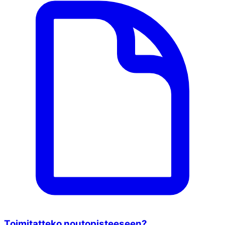
Toimitatteko noutopisteeseen?