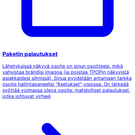
Paketin palautukset
Lähetyksissä näkyvä osoite on sinun osoitteesi, mikä
vahvistaa brändisi imagoa (ja poistaa TPOPin näkyvistä
asiakkaidesi silmissä). Sinua pyydetään antamaan tarkka
osoite hallintapaneelisi "Asetukset"-osiossa. On tärkeää
syöttää voimassa oleva osoite: mahdolliset palautukset,
jotka johtuvat virheel