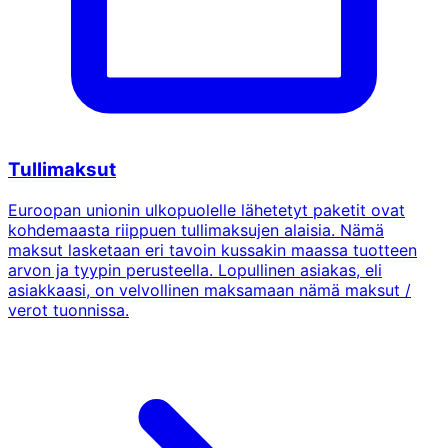
Tullimaksut
Euroopan unionin ulkopuolelle lähetetyt paketit ovat
kohdemaasta riippuen tullimaksujen alaisia. Nämä
maksut lasketaan eri tavoin kussakin maassa tuotteen
arvon ja tyypin perusteella. Lopullinen asiakas, eli
asiakkaasi, on velvollinen maksamaan nämä maksut /
verot tuonnissa.