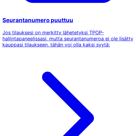
Seurantanumero puuttuu
Jos tilauksesi on merkitty lähetetyksi TPOP-
hallintapaneelissasi, mutta seurantanumeroa ei ole lisätty
kauppasi tilaukseen, tähän voi olla kaksi syytä: