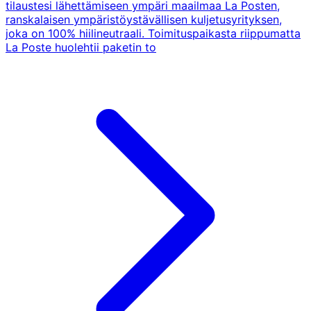
tilaustesi lähettämiseen ympäri maailmaa La Posten,
ranskalaisen ympäristöystävällisen kuljetusyrityksen,
joka on 100% hiilineutraali. Toimituspaikasta riippumatta
La Poste huolehtii paketin to