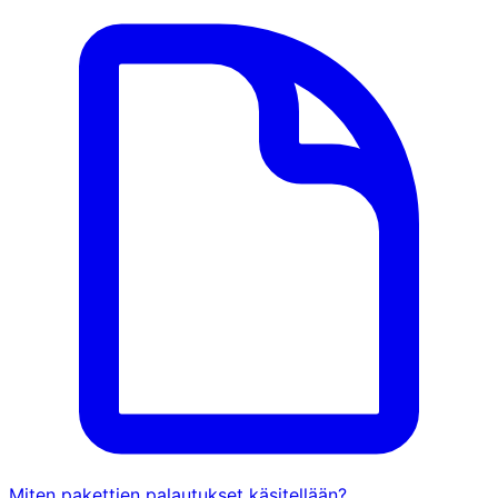
Miten pakettien palautukset käsitellään?