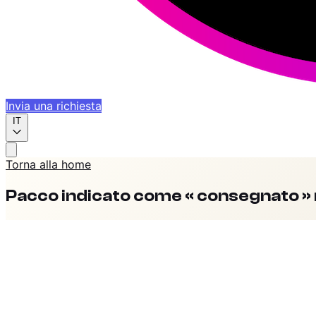
Invia una richiesta
IT
Torna alla home
Pacco indicato come « consegnato »