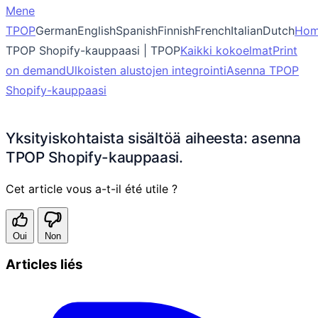
Mene
TPOP
GermanEnglishSpanishFinnishFrenchItalianDutch
Ho
TPOP Shopify-kauppaasi | TPOP
Kaikki kokoelmat
Print
on demand
Ulkoisten alustojen integrointi
Asenna TPOP
Shopify-kauppaasi
Yksityiskohtaista sisältöä aiheesta: asenna
TPOP Shopify-kauppaasi.
Cet article vous a-t-il été utile ?
Oui
Non
Articles liés