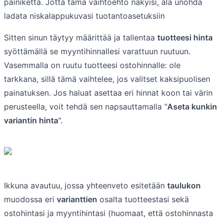
painiketta. Jotta tämä vaihtoehto näkyisi, älä unohda
ladata niskalappukuvasi tuotantoasetuksiin
Sitten sinun täytyy määrittää ja tallentaa
tuotteesi hinta
syöttämällä se myyntihinnallesi varattuun ruutuun.
Vasemmalla on ruutu tuotteesi ostohinnalle: ole
tarkkana, sillä tämä vaihtelee, jos valitset kaksipuolisen
painatuksen. Jos haluat asettaa eri hinnat koon tai värin
perusteella, voit tehdä sen napsauttamalla "
Aseta kunkin
variantin hinta
".
Ikkuna avautuu, jossa yhteenveto esitetään
taulukon
muodossa eri
varianttien
osalta tuotteestasi sekä
ostohintasi ja myyntihintasi (huomaat, että ostohinnasta