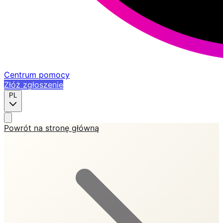
Centrum pomocy
Złóż zgłoszenie
PL
Powrót na stronę główną