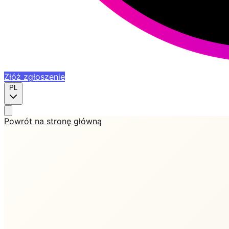
Złóż zgłoszenie
PL
Powrót na stronę główną