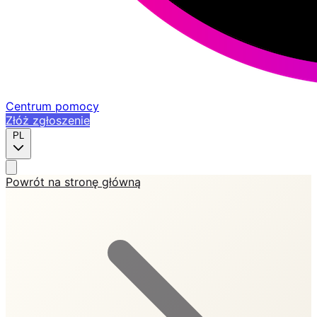
Centrum pomocy
Złóż zgłoszenie
PL
Powrót na stronę główną