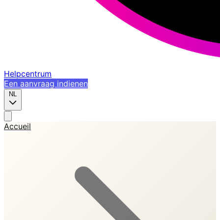
Helpcentrum
Een aanvraag indienen
NL
Accueil