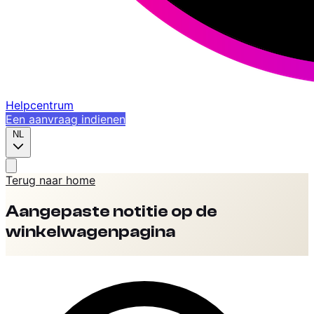
Helpcentrum
Een aanvraag indienen
NL
Terug naar home
Aangepaste notitie op de
winkelwagenpagina