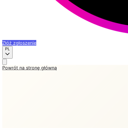
Złóż zgłoszenie
PL
Powrót na stronę główną