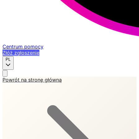
Centrum pomocy
Złóż zgłoszenie
PL
Powrót na stronę główną